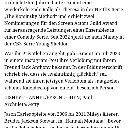
In den letzten Jahren hatte Osment eine
wiederkehrende Rolle als Theresa in der Netflix-Serie
„The Kominsky Method“ und erhielt zwei
Nominierungen für den Screen Actors Guild Award
für herausragende Leistungen eines Ensembles in
einer Comedy-Serie. Seit 2022 spielt sie auch Mandy in
der CBS-Serie Young Sheldon.
Was ihr Privatleben angeht, gab Osment im Juli 2023
in einem Instagram-Post ihre Verlobung mit ihrem
Freund Jack Anthony bekannt. In der Bildunterschrift
schrieb sie, dass sie „wahnsinnig glücklich“ sei,
während sie ihren jetzigen Verlobten als „magisches,
schönes Kaleidoskop von einem“ beschrieb Person."
DISNEY CHANNEL/BYRON COHEN; Paul
Archuleta/Getty
Jason Earles spielte von 2006 bis 2011 Mileys älteren
Bruder Jackson Stewart in „Hannah Montana“. Bevor
er die Rolle bekam – in der er insbesondere einen 16-