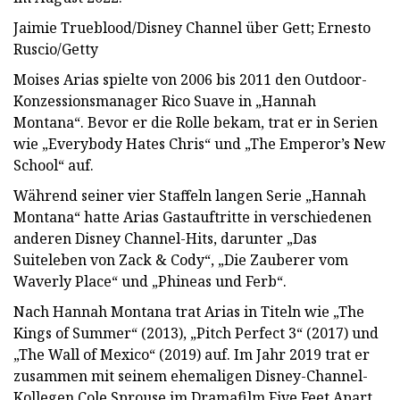
Jaimie Trueblood/Disney Channel über Gett; Ernesto
Ruscio/Getty
Moises Arias spielte von 2006 bis 2011 den Outdoor-
Konzessionsmanager Rico Suave in „Hannah
Montana“. Bevor er die Rolle bekam, trat er in Serien
wie „Everybody Hates Chris“ und „The Emperor’s New
School“ auf.
Während seiner vier Staffeln langen Serie „Hannah
Montana“ hatte Arias Gastauftritte in verschiedenen
anderen Disney Channel-Hits, darunter „Das
Suiteleben von Zack & Cody“, „Die Zauberer vom
Waverly Place“ und „Phineas und Ferb“.
Nach Hannah Montana trat Arias in Titeln wie „The
Kings of Summer“ (2013), „Pitch Perfect 3“ (2017) und
„The Wall of Mexico“ (2019) auf. Im Jahr 2019 trat er
zusammen mit seinem ehemaligen Disney-Channel-
Kollegen Cole Sprouse im Dramafilm Five Feet Apart