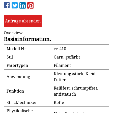
Anfrage absenden
Overview
Basisinformation.
Modell Nr.
cc-410
Stil
Garn, gefärbt
Fasertypen
Filament
Kleidungsstück, Kleid,
Anwendung
Futter
Reißfest, schrumpffest,
Funktion
antistatisch
Stricktechniken
Kette
Physikalische