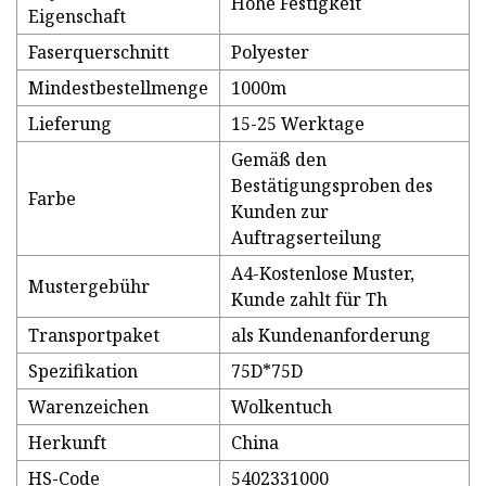
Hohe Festigkeit
Eigenschaft
Faserquerschnitt
Polyester
Mindestbestellmenge
1000m
Lieferung
15-25 Werktage
Gemäß den
Bestätigungsproben des
Farbe
Kunden zur
Auftragserteilung
A4-Kostenlose Muster,
Mustergebühr
Kunde zahlt für Th
Transportpaket
als Kundenanforderung
Spezifikation
75D*75D
Warenzeichen
Wolkentuch
Herkunft
China
HS-Code
5402331000